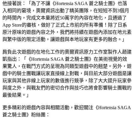
他接著說：「為了不讓《Hortensia SAGA 蒼之騎士團》也落
入相同的窘境，奧爾資訊出動了精英團隊，在短短不到3個月
的時間內，完成文本量將近50萬字的內容在地化，且通過了
App Store的審核，做好了正式上市前的所有準備！除了日系
原汁原味的遊戲內容之外，我們將持續在遊戲內添加在地元素
與繁中版的限定活動，讓遊戲與本地玩家有更多的融合。」
肩負此次遊戲的在地化工作的奧爾資訊原力工作室製作人趙建
凱指出：「《Hortensia SAGA 蒼之騎士團》在美術視覺的效
果驚人，在戰鬥方式的呈現為同類型遊戲中的翹楚。另外，遊
戲中的騎士團戰讓玩家直接線上對戰，與目前大部分遊戲是讓
玩家與其他非線上玩家的數值進行競爭，除了大大提升玩家參
與度之外，與戰友們的密切合作與技巧也將會影響騎士團戰的
最後結果。」
更多精彩的遊戲內容與相關活動，歡迎關注《Hortensia SAGA
蒼之騎士團》粉絲團：