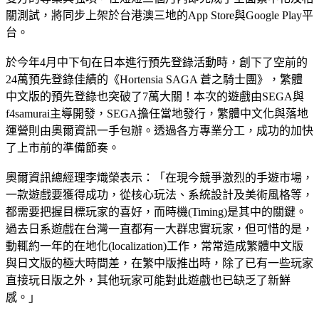
關測試，將同步上架於台港澳三地的App Store與Google Play平
台。
於今年4月中下旬在日本進行預先登錄活動時，創下了空前的
24萬預先登錄佳績的《Hortensia SAGA 蒼之騎士團》，繁體
中文版的預先登錄也突破了7萬大關！本次的遊戲由SEGA與
f4samurai主導開發，SEGA擔任當地發行，繁體中文化與落地
運營則由奧爾資訊一手包辦。透過各方專業分工，成功的加快
了上市前的準備節奏。
奧爾資訊總經理李熾榮表示：「在現今競爭激烈的手遊市場，
一款遊戲要獲得成功，從核心玩法、系統設計及美術風格等，
都需要把握目標玩家的喜好，而時機(Timing)是其中的關鍵。
過去日系遊戲在台灣一直都有一大群忠實玩家，但可惜的是，
動輒約一年的在地化(localization)工作，常常造成繁體中文版
與日文版的極大時間差，在繁中版推出時，除了已有一些玩家
直接玩日版之外，其他玩家可能對此遊戲也已缺乏了新鮮
感。」