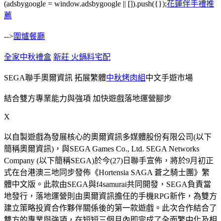
(adsbygoogle = window.adsbygoogle || []).push({});
花蓮伴手禮推
薦
-->
圍爐餐廳
全家中秋禮盒
新莊 火鍋料宅配
SEGA聯手奧爾資訊 拓展繁體
中秋烤肉組
中文手遊市場
結合雙方專業能力與強項 加快遊戲落地運營腳步
X
以自製遊戲為發展核心的奧爾資訊多媒體股份有限公司(以下
簡稱奧爾資訊)，與SEGA Games Co., Ltd. SEGA Networks
Company (以下簡稱SEGA)於今(27)日聯手宣佈，將於9月初正
式在台港澳三地同步發佈《Hortensia SAGA 蒼之騎士團》繁
體中文版。此款由SEGA與f4samurai共同開發，SEGA負責當
地發行，落地運營則由奧爾資訊擔任的手機RPG新作，為雙方
建立策略投資合作夥伴關係後的第一款遊戲。此次合作結合了
雙方的專業與強項，在短短三個月內即完成了全面繁中化及相